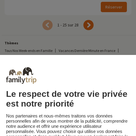
Réserver
1 - 25 sur 28
Thèmes
Tous Nos Week-ends en Famille
Vacances Dernière Minute en France
Court séjour de dernière minute
Toutes Nos Vacances en Famille en France
Court séjour Insolite
Vacances en camping en France
Destinations
Vacances au Ski en France
Vacances en famille dans les Yvelines
Vacances en famille à Paris
Vacances en famille en Seine et Marne
Le respect de votre vie privée
est notre priorité
Familytrip
© 2026 Familytrip
Nos partenaires et nous-mêmes traitons vos données
Qui sommes-nous?
CGV et Charte de Confidentialité
personnelles afin de vous montrer de la publicité, comprendre
notre audience et offrir une expérience utilisateur
La Presse parle de nous
Partenaires
FAQ
Blog
Plan du site
personnalisée. Vous pouvez choisir qui utilise vos données