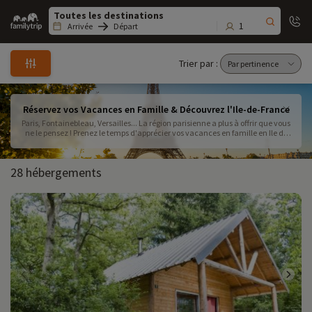
Family
trip
1
Arrivée
Départ
Trier par :
Réservez vos Vacances en Famille & Découvrez l'Ile-de-France
Paris, Fontainebleau, Versailles... La région parisienne a plus à offrir que vous
ne le pensez ! Prenez le temps d'apprécier vos vacances en famille en Ile de
France avec Familytrip. Réservez nos hébergements pensés pour les enfants,
pour des vacances en toute tranquillité .
28 hébergements