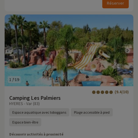
Réserver
1
/
19
(9.4/10)
Camping Les Palmiers
HYERES - Var (83)
Espace aquatique avec toboggans
Plage accessible à pied
Espace bien-être
Découvrir activités à proximité