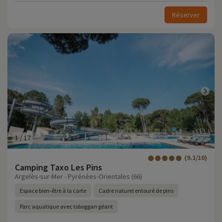
Réserver
1
/
17
(9.1/10)
Camping Taxo Les Pins
Argelès-sur-Mer - Pyrénées-Orientales (66)
Espace bien-être à la carte
Cadre naturel entouré de pins
Parc aquatique avec toboggan géant