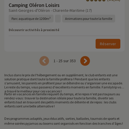
Camping Oléron Loisirs
Saint-Georges-d'Oléron - Charente-Maritime (17)
Parc aquatique de 1200m²
Animations pour toute la famille
Découvrir activités à proximité
Réserver
1 - 25 sur 353
Inclus dans le prix de l'hébergement ou en supplément, le club enfants est une
solution pratique dont toute la famille profitera ! Pendant que les enfants
s'amusent, les parents en profitent pour se détendre ou s'organiser une escapade.
Le reste du temps, vous passerez d'excellents moments en famille. Familytrip vous
a trouvé le meilleur pour ces vacances !
Partir en vacances en famille requiert du temps, et le repos n'est pas toujours au
rendez-vous : trouver la destination idéale pour toute la famille, divertir ses
enfants tout en trouvant des petits moments de détente et de repos : les clubs
enfants sont une belle alternative !
Des programmes adaptés, jeux éducatifs, sorties, ballades, tournois de sports et
même soirées pyjamas ou booms sont organisés en fonction des tranches d'âges !