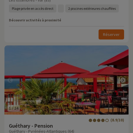
Les Issambres - Var (83)
Plage privée en accès direct
2 piscines extérieures chauffées
Découvrir activités à proximité
Réserver
1
/
24
(8.9/10)
Guéthary - Pension
Guéthary - Pyrénées-Atlantiques (64)