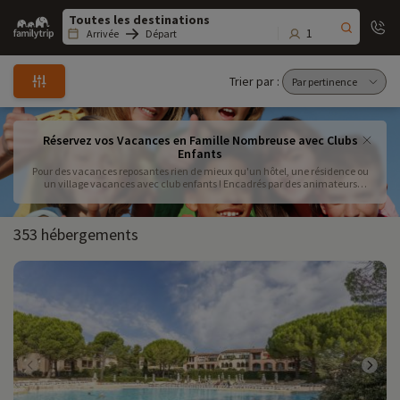
Family
trip
1
Arrivée
Départ
Trier par :
Réservez vos Vacances en Famille Nombreuse avec Clubs
Enfants
Pour des vacances reposantes rien de mieux qu'un hôtel, une résidence ou
un village vacances avec club enfants ! Encadrés par des animateurs
diplômés les enfants sont les rois au club
353 hébergements