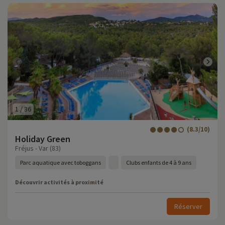
1
/
36
(8.3/10)
Holiday Green
Fréjus - Var (83)
Parc aquatique avec toboggans
Clubs enfants de 4 à 9 ans
Découvrir activités à proximité
Réserver