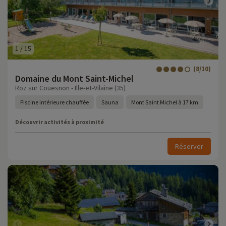
1
/
15
(8/10)
Domaine du Mont Saint-Michel
Roz sur Couesnon - Ille-et-Vilaine (35)
Piscine intérieure chauffée
Sauna
Mont Saint Michel à 17 km
Découvrir activités à proximité
Réserver