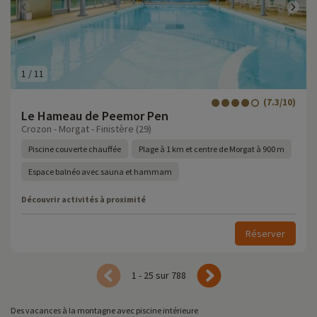
1
/
11
(7.3/10)
Le Hameau de Peemor Pen
Crozon - Morgat - Finistère (29)
Piscine couverte chauffée
Plage à 1 km et centre de Morgat à 900 m
Espace balnéo avec sauna et hammam
Découvrir activités à proximité
Réserver
1 - 25 sur 788
Des vacances à la montagne avec piscine intérieure