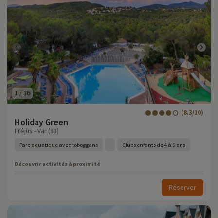
1
/
36
(8.3/10)
Holiday Green
Fréjus - Var (83)
Parc aquatique avec toboggans
Clubs enfants de 4 à 9 ans
Découvrir activités à proximité
Réserver