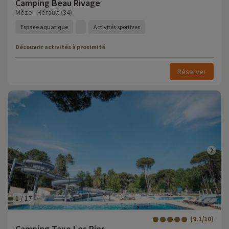
Camping Beau Rivage
Mèze - Hérault (34)
Espace aquatique
Activités sportives
Découvrir activités à proximité
Réserver
1
/
17
(9.1/10)
Camping Taxo Les Pins