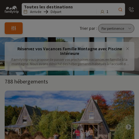
Family
trip
1
Arrivée
Départ
Trier par :
Réservez vos Vacances Famille Montagne avec Piscine
Intérieure
Familytrip vous propose de passer vos prochaines vacances en famille à la
montagne. Nous avons déniché des hébergements habitués à l’accueil de
familles en France. Après une bonne journée de glisse, quoi de mieux qu'un
plongeon en eaux claires ? Dans les Alpes ou les Pyrénées, faites le plein
d’énergie avec vos enfants dans nos locations à la montagne avec piscine
788 hébergements
intérieure