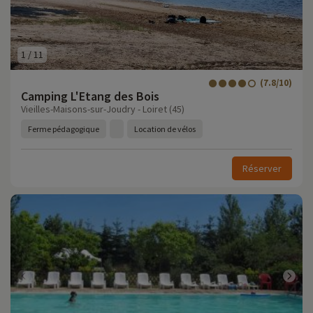
1
/
11
(7.8/10)
Camping L'Etang des Bois
Vieilles-Maisons-sur-Joudry - Loiret (45)
Ferme pédagogique
Location de vélos
Réserver