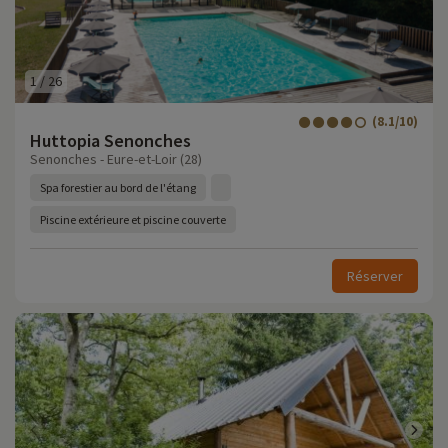
1
/
26
(8.1/10)
Huttopia Senonches
Senonches - Eure-et-Loir (28)
Spa forestier au bord de l'étang
Piscine extérieure et piscine couverte
Réserver