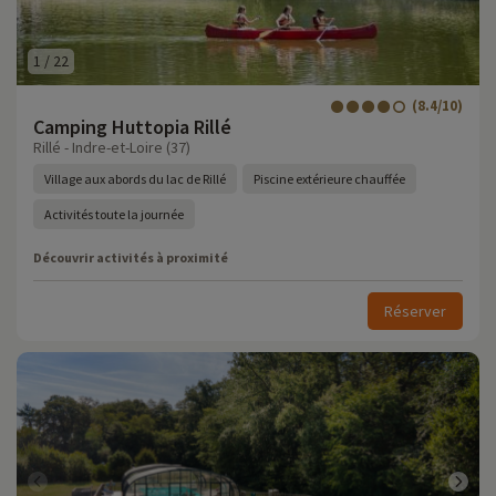
1
/
22
(8.4/10)
Camping Huttopia Rillé
Rillé - Indre-et-Loire (37)
Village aux abords du lac de Rillé
Piscine extérieure chauffée
Activités toute la journée
Découvrir activités à proximité
Réserver