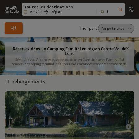
Family
trip
1
Arrivée
Départ
Trier par :
Réservez dans un Camping Familial en région Centre Val de
Loire
Réservez vos Vacances et votre location en Camping avec Familytrip !
Trouvez le camping familial idéal pour vos vacances avec enfants en mobil-
home ou cottage dans la région du Centre-Val Loire ! Parc aquatique,
animations ou clubs enfants, les campings sélectionnés par Familytrip vont
vous combler.
11 hébergements