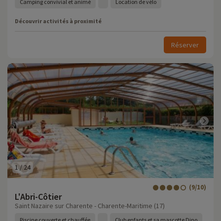
Camping convivial et animé
Location de vélo
Découvrir activités à proximité
Réserver
1
/
24
(9/10)
L'Abri-Côtier
Saint Nazaire sur Charente - Charente-Maritime (17)
Piscine couverte et chauffée
Club enfants et sa mascotte Dino