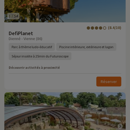
1
/
54
(8.4/10)
DefiPlanet
Dienné - Vienne (86)
Parc à thème ludo-éducatif
Piscine intérieure, extérieure et lagon
Séjour insolite à 25min du Futuroscope
Découvrir activités à proximité
Réserver