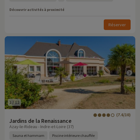
Découvrir activités à proximité
Réserver
1
/
12
(7.6/10)
Jardins de la Renaissance
Azay-le-Rideau - Indre-et-Loire (37)
Sauna et hammam
Piscine intérieure chauffée