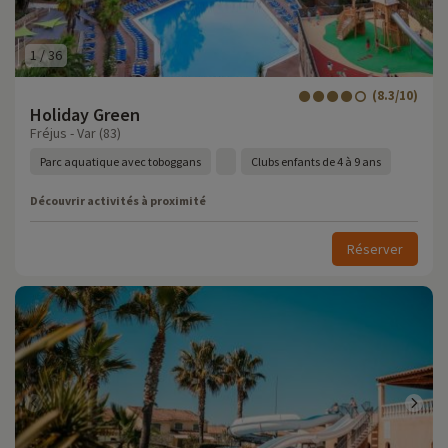
1
/
36
(8.3/10)
Holiday Green
Fréjus - Var (83)
Parc aquatique avec toboggans
Clubs enfants de 4 à 9 ans
Découvrir activités à proximité
Réserver