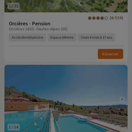
1
/
32
(8.7/10)
Orcières - Pension
Orcières 1850 - Hautes-Alpes (05)
Accès illimité piscine
Espace détente
Clubs 4 mois à 17 ans
Réserver
1
/
14