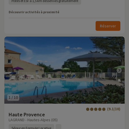
Pistes et ESF à 1,5 km desservies gratuitement
Découvrir activités à proximité
Réserver
1
/
10
(9.1/10)
Haute Provence
LAGRAND - Hautes-Alpes (05)
Séjour en Formule Locative