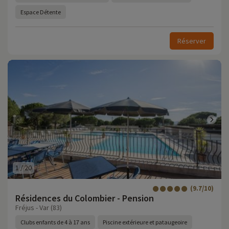
Espace Détente
Réserver
1
/
20
(9.7/10)
Résidences du Colombier - Pension
Fréjus - Var (83)
Clubs enfants de 4 à 17 ans
Piscine extérieure et pataugeoire