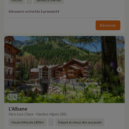
Piscine
Soirées à thèmes
Découvrir activités à proximité
Réserver
1
/
6
L'Albane
Vars-Les-Claux - Hautes-Alpes (05)
Haute Altitude 1850m
Départ et retour skis aux pieds