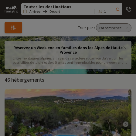
Family
trip
1
Arrivée
Départ
Trier par :
Réservez un Week-end en familles dans les Alpes de Haute
Provence
Entre montagnes alpines, villages de caractère et canyon du Verdon, les
possibilités de loisirs et de détentes sont innombrables pour un week-end
dans les Alpes de Haute Provence ! Son patrimoine naturel et culturel d'une
grande richesse vous offre une mosaïque de paysages .
46 hébergements