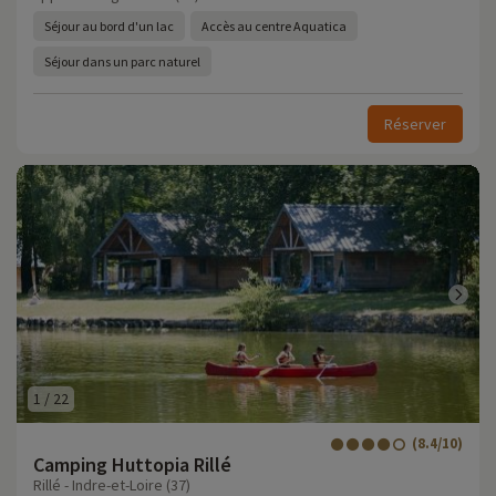
Séjour au bord d'un lac
Accès au centre Aquatica
Séjour dans un parc naturel
Réserver
1
/
22
(8.4/10)
Camping Huttopia Rillé
Rillé - Indre-et-Loire (37)