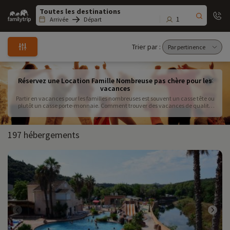
Family
trip
1
Arrivée
Départ
Trier par :
Réservez une Location Famille Nombreuse pas chère pour les
vacances
Partir en vacances pour les familles nombreuses est souvent un casse tête ou
plutôt un casse porte-monnaie. Comment trouver des vacances de qualité
pas chères quand on est 5, 6, 7 voire plus dans la famille. Clairement la
solution la plus économique pour les vacances des familles nombreuses est
la location. Elle est aussi la solution qui vous garantie le plus d'espace
197 hébergements
pendant votre séjour et c'est important pour pouvoir se détendre au
maximum. Familytrip a sélectionné pour vous les meilleures locations de
vacances pour familles nombreuses. Vous trouverez des locations de
vacances en appartement ou maison à partir de 200 € pour des familles
nombreuses de 5 personnes et plus