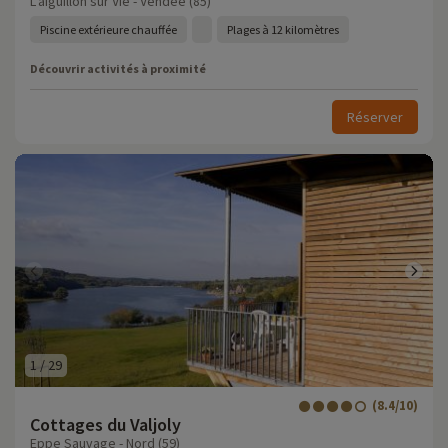
L'aiguillon sur Vie - Vendée (85)
Piscine extérieure chauffée
Plages à 12 kilomètres
Découvrir activités à proximité
Réserver
1
/
29
(8.4/10)
Cottages du Valjoly
Eppe Sauvage - Nord (59)