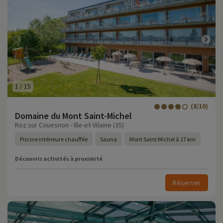
1
/
15
(8/10)
Domaine du Mont Saint-Michel
Roz sur Couesnon - Ille-et-Vilaine (35)
Piscine intérieure chauffée
Sauna
Mont Saint Michel à 17 km
Découvrir activités à proximité
Réserver