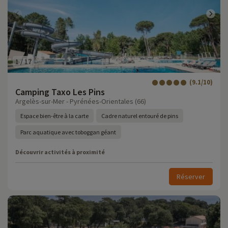
1
/
17
(9.1/10)
Camping Taxo Les Pins
Argelès-sur-Mer - Pyrénées-Orientales (66)
Espace bien-être à la carte
Cadre naturel entouré de pins
Parc aquatique avec toboggan géant
Découvrir activités à proximité
Réserver