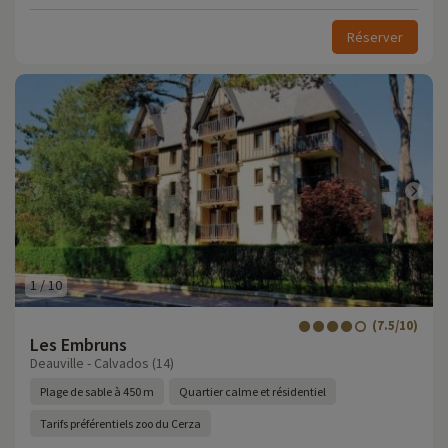
Réserver
1
/
10
(7.5/10)
Les Embruns
Deauville - Calvados (14)
Plage de sable à 450 m
Quartier calme et résidentiel
Tarifs préférentiels zoo du Cerza