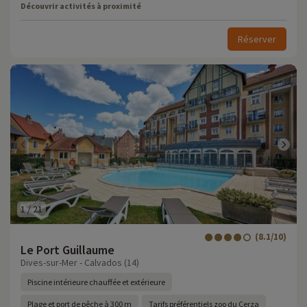
Découvrir activités à proximité
Réserver
1
/
21
(8.1/10)
Le Port Guillaume
Dives-sur-Mer - Calvados (14)
Piscine intérieure chauffée et extérieure
Plage et port de pêche à 300 m
Tarifs préférentiels zoo du Cerza